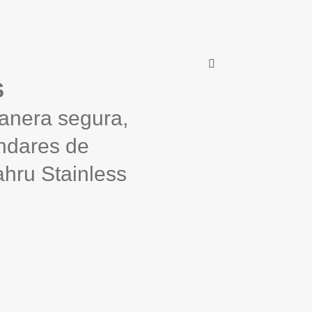
S
anera segura,
ndares de
ahru Stainless