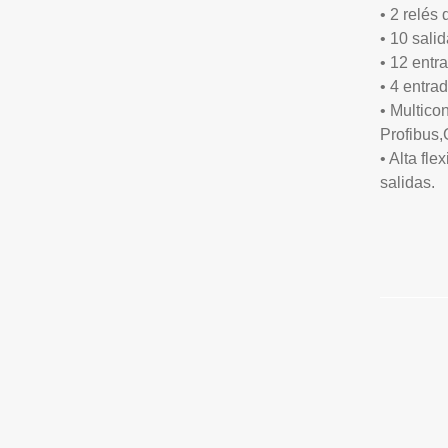
• 2 relés
• 10 salid
• 12 entr
• 4 entra
• Multico
Profibus
• Alta fle
salidas.