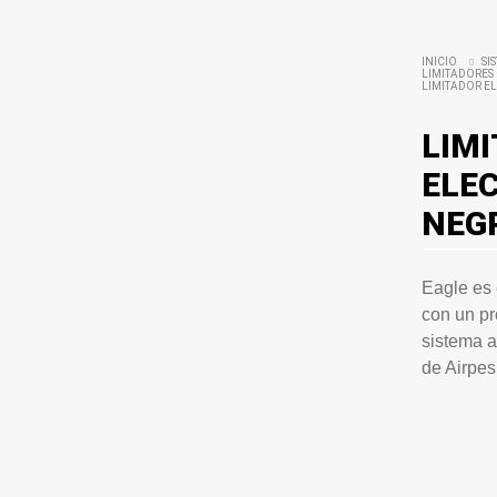
INICIO
SI
LIMITADORES
LIMITADOR E
LIM
ELE
NEG
Eagle es 
con un pr
sistema a
de Airpes