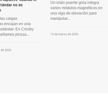
Un imán puente grúa integra
stándar no es
varios módulos magnéticos en
e
una viga de elevación para
las cargas
manipular...
as encajan en una
estándar. En Crosby
señamos pinzas...
19 de marzo de 2026
 de 2026