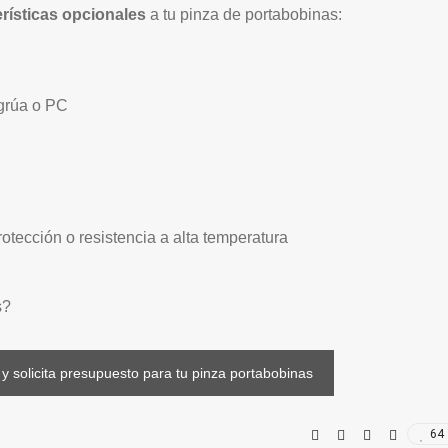
erísticas opcionales
a tu pinza de portabobinas:
 grúa o PC
otección o resistencia a alta temperatura
s?
y solicita presupuesto para tu pinza portabobinas
64